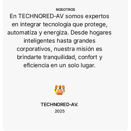
NOSOTROS
En TECHNORED-AV somos expertos
en integrar tecnología que protege,
automatiza y energiza. Desde hogares
inteligentes hasta grandes
En TECHNORED-AV somos expertos
en integrar tecnología que protege,
corporativos, nuestra misión es
automatiza y energiza. Desde hogares
inteligentes hasta grandes
brindarte tranquilidad, confort y
corporativos, nuestra misión es
brindarte tranquilidad, confort y
eficiencia en un solo lugar.
eficiencia en un solo lugar.
TECHNORED-AV.
2025
TECHNORED-AV.
2025